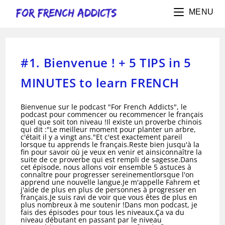
Skip
to
MENU
content
#1. Bienvenue ! + 5 TIPS in 5
MINUTES to learn FRENCH
Bienvenue sur le podcast "For French Addicts", le
podcast pour commencer ou recommencer le français
quel que soit ton niveau !Il existe un proverbe chinois
qui dit :"Le meilleur moment pour planter un arbre,
c'était il y a vingt ans."Et c'est exactement pareil
lorsque tu apprends le français.Reste bien jusqu'à la
fin pour savoir où je veux en venir et ainsiconnaître la
suite de ce proverbe qui est rempli de sagesse.Dans
cet épisode, nous allons voir ensemble 5 astuces à
connaître pour progresser sereinementlorsque l'on
apprend une nouvelle langue.Je m'appelle Fahrem et
j'aide de plus en plus de personnes à progresser en
français.Je suis ravi de voir que vous êtes de plus en
plus nombreux à me soutenir !Dans mon podcast, je
fais des épisodes pour tous les niveaux.Ça va du
niveau débutant en passant par le niveau