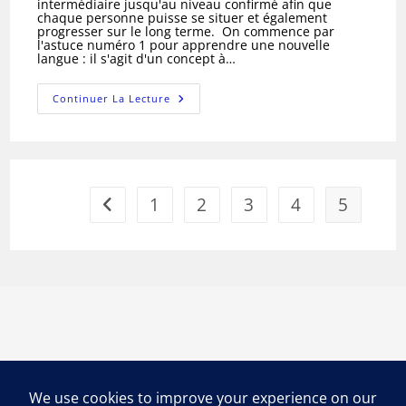
intermédiaire jusqu'au niveau confirmé afin que
chaque personne puisse se situer et également
progresser sur le long terme. On commence par
l'astuce numéro 1 pour apprendre une nouvelle
langue : il s'agit d'un concept à…
#1.
Continuer La Lecture
Bienvenue
!
+
5
TIPS
In
5
MINUTES
1
2
3
4
5
Go to the previous page
To
Learn
FRENCH
ON RESTE EN CONTACT ?